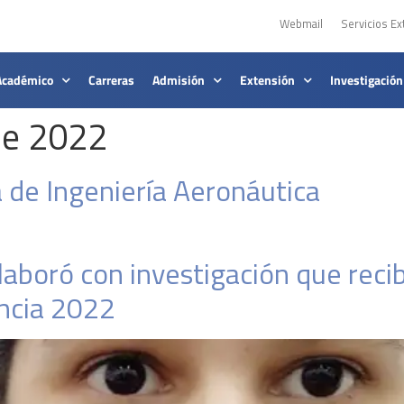
Webmail
Servicios Ex
Académico
Carreras
Admisión
Extensión
Investigación
de 2022
 de Ingeniería Aeronáutica
aboró con investigación que reci
encia 2022