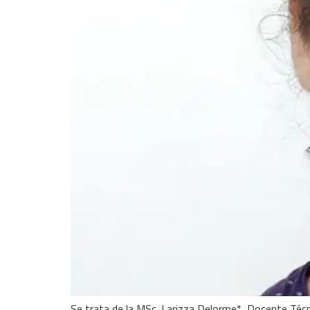
Se trata de la MSc. Larizza Delorme*, Docente Téc