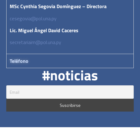
MSc Cynthia Segovia Domínguez – Directora
cesegovia@pol.una.py
Lic. Miguel Ángel David Caceres
secretariaim@pol.una.py
Teléfono
#noticias