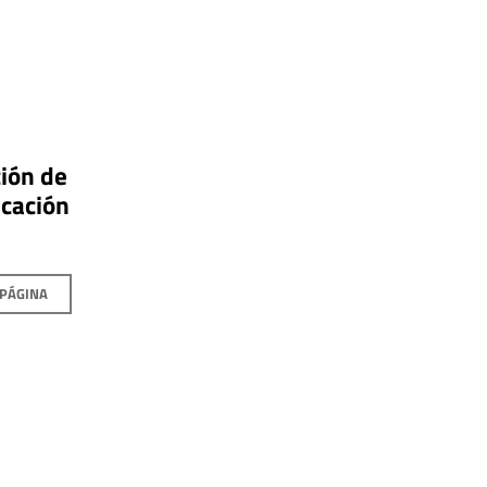
ión de
icación
 PÁGINA