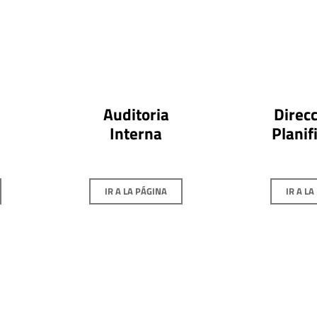
Auditoria
Direcc
Interna
Planif
IR A LA PÁGINA
IR A LA