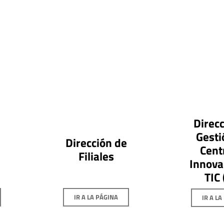
Direcc
Gesti
Dirección de
Cent
a
Filiales
Innova
TIC 
IR A LA PÁGINA
IR A LA