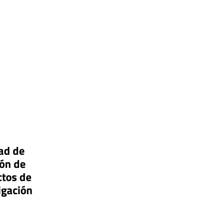
ad de
ón de
tos de
igación