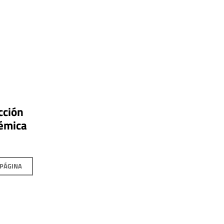
cción
émica
 PÁGINA