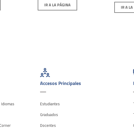
IR A LA PÁGINA
IR A LA
Accesos Principales
e Idiomas
Estudiantes
o
Graduados
Corner
Docentes