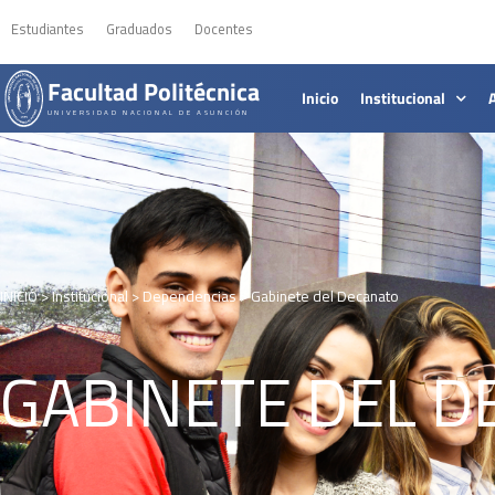
Estudiantes
Graduados
Docentes
Facultad Politécnica
Inicio
Institucional
UNIVERSIDAD NACIONAL DE ASUNCIÓN
INICIO
>
Institucional
>
Dependencias
>
Gabinete del Decanato
GABINETE DEL 