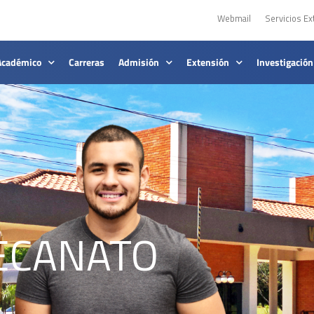
Webmail
Servicios Ex
Académico
Carreras
Admisión
Extensión
Investigación
DECANATO