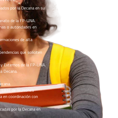
iados por la Decana en su
canato de la FP-UNA.
onas o autoridades en
ormaciones de alta
pendencias que soliciten
 y Externos de la FP-UNA.
 la Decana.
Decana.
s salas de reuniones
na en coordinación con
ocadas por la Decana en