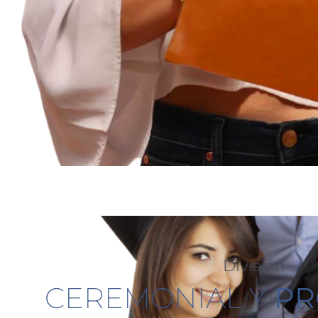
División
CEREMONIAL Y
PR