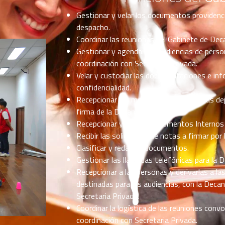
Gestionar y velar los documentos providenc
despacho.
Coordinar las reuniones del Gabinete de De
Gestionar y agendar las audiencias de pers
coordinación con Secretaria Privada.
Velar y custodiar las documentaciones e inf
confidencialidad.
Recepcionar los modelos de notas de las de
firma de la Decana.
Recepcionar y remitir Documentos Internos
Recibir las solicitudes de notas a firmar por
Clasificar y redactar documentos.
Gestionar las llamadas telefónicas para la 
Recepcionar a las personas y derivarlas a la
destinadas para las audiencias, con la Deca
Secretaria Privada.
Coordinar la logística de las reuniones conv
coordinación con Secretaria Privada.