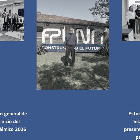
n general de
Estud
inicio del
Si
démico 2026
presen
pa