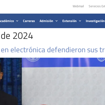
Webmail
Servicios Ex
Académico
Carreras
Admisión
Extensión
Investigación
 de 2024
en electrónica defendieron sus tr