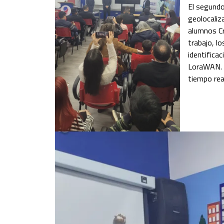
El segundo
geolocaliz
alumnos Cr
trabajo, l
identifica
LoraWAN. E
tiempo rea