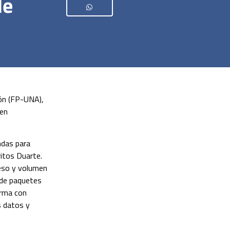
de
ión (FP-UNA),
 en
ndas para
itos Duarte.
peso y volumen
 de paquetes
orma con
s datos y