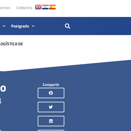
ternos
Contactos
Postgrado
OGÍSTICA DE
do
Compartir
a