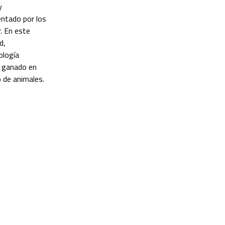
y
entado por los
. En este
d,
ología
l ganado en
o de animales.