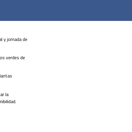
l y jornada de
ios verdes de
plantas
ar la
ibilidad.