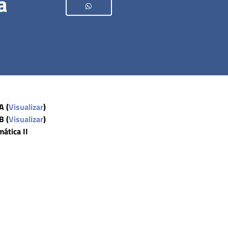
a
A (
Visualizar
)
B (
Visualizar
)
ática II