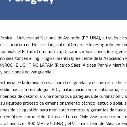
técnica – Universidad Nacional de Asunción (FP-UNA), a través de s
 y Licenciatura en Electricidad, junto al Grupo de Investigación en T
ación Vial del Futuro: Comparativa, Desafíos y Soluciones Inteligent
mo disertantes el Ing. Hugo Florentín (presidente de la Asociación
 FONROCHE LIGHTING LATAM (Ricardo Sáez, Alcides Parini y Martín 
 y soluciones de vanguardia.
rtancia de la iluminación vial para la seguridad y el confort de los
sodio hasta la tecnología LED y la iluminación solar autónoma, el 
 imperiosa de desarrollar una normativa paraguaya de iluminación via
su riguroso proceso de dimensionamiento técnico (estudio solar, s
stemas de telegestión para monitoreo remoto, y garantías de hast
blemáticos como el de Rutas del Loa en Chile. Asistieron como in
ara bandas de 900 MHz y 5 GHz) y el Viceministerio de Minas y Ene