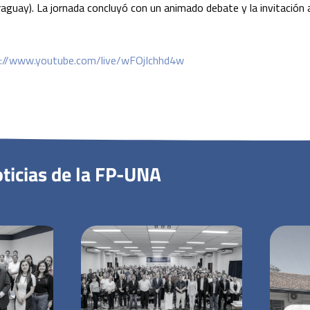
aguay). La jornada concluyó con un animado debate y la invitación 
://www.youtube.com/live/
wFOjIchhd4w
ticias de la FP-UNA