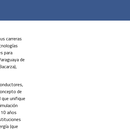
us carreras
ecnologías
es para
 Paraguaya de
Bacarza),
 conductores,
concepto de
l que unifique
imulación
a 10 años
stituciones
rgía (que