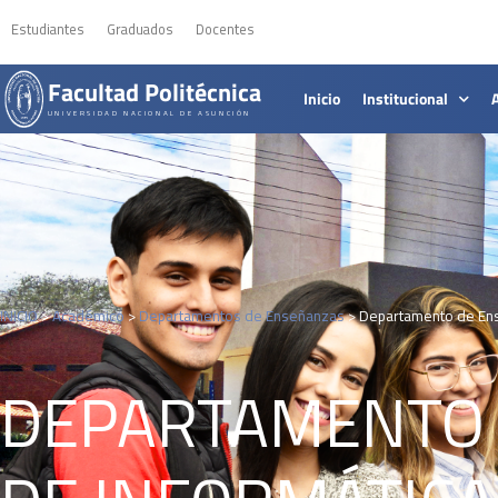
Estudiantes
Graduados
Docentes
Facultad Politécnica
Inicio
Institucional
UNIVERSIDAD NACIONAL DE ASUNCIÓN
INICIO
>
Académico
>
Departamentos de Enseñanzas
>
Departamento de Ens
DEPARTAMENTO 