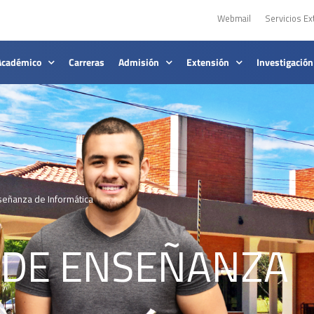
Webmail
Servicios Ex
Académico
Carreras
Admisión
Extensión
Investigación
eñanza de Informática
DE ENSEÑANZA