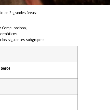
o en 3 grandes áreas:
n Computacional
,
nformáticos
.
a los siguientes subgrupos:
 DATOS