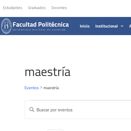
Estudiantes
Graduados
Docentes
Facultad Politécnica
Inicio
Institucional
UNIVERSIDAD NACIONAL DE ASUNCIÓN
maestría
Eventos
maestría
Navegación
Introduce
la
de
palabra
clave.
búsqueda
Busca
Eventos