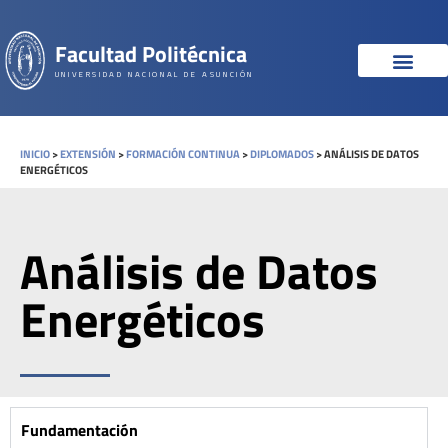
Facultad Politécnica
UNIVERSIDAD NACIONAL DE ASUNCIÓN
INICIO
>
EXTENSIÓN
>
FORMACIÓN CONTINUA
>
DIPLOMADOS
>
ANÁLISIS DE DATOS
ENERGÉTICOS
Análisis de Datos
Energéticos
Fundamentación