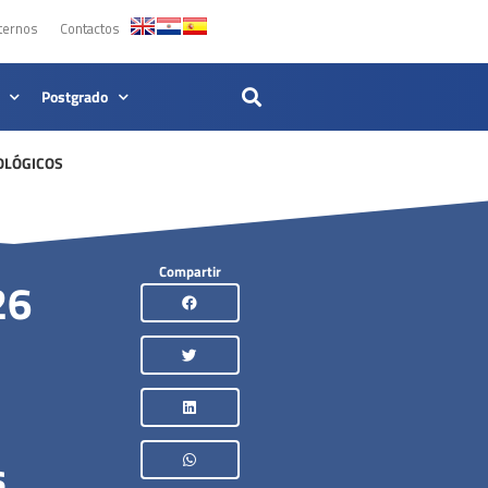
ternos
Contactos
Postgrado
OLÓGICOS
Compartir
26
s