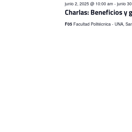
Eventos
junio 2, 2025 @ 10:00 am
-
junio 3
Charlas: Beneficios y 
F05
Facultad Politécnica - UNA, Sa