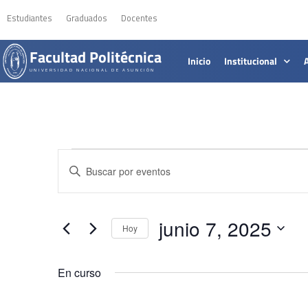
Estudiantes
Graduados
Docentes
Facultad Politécnica
Inicio
Institucional
UNIVERSIDAD NACIONAL DE ASUNCIÓN
Navegación
Introduce
la
de
palabra
clave.
búsqueda
Busca
Eventos
junio 7, 2025
para
Hoy
y
la
Selecciona
palabra
la
vistas
clave.
fecha.
En curso
de