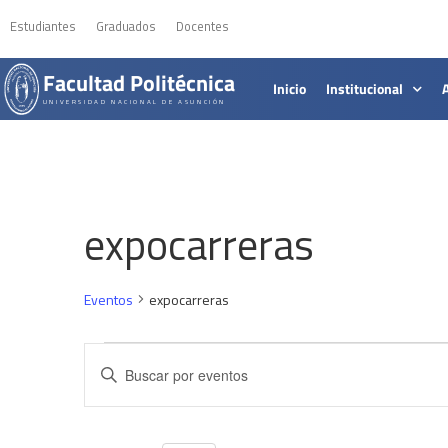
Estudiantes
Graduados
Docentes
Facultad Politécnica
Inicio
Institucional
UNIVERSIDAD NACIONAL DE ASUNCIÓN
expocarreras
Eventos
expocarreras
Navegación
Introduce
la
de
palabra
clave.
búsqueda
Busca
Eventos