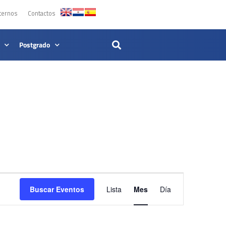
ternos
Contactos
Postgrado
Navegación
Buscar Eventos
Lista
Mes
Día
de
vistas