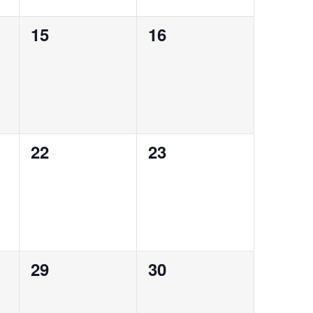
0
0
15
16
eventos,
eventos,
0
0
22
23
eventos,
eventos,
0
0
29
30
eventos,
eventos,