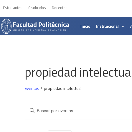
Estudiantes
Graduados
Docentes
Facultad Politécnica
Inicio
Institucional
UNIVERSIDAD NACIONAL DE ASUNCIÓN
propiedad intelectua
Eventos
propiedad intelectual
Navegación
Introduce
la
de
palabra
clave.
búsqueda
Busca
Eventos