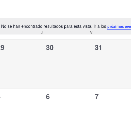
No se han encontrado resultados para esta vista. Ir a los
próximos eve
Aviso
J
V
0
0
0
29
30
31
ventos,
eventos,
eventos,
0
0
0
5
6
7
ventos,
eventos,
eventos,