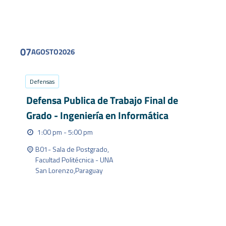
FIND OUT MORE
07
AGOSTO
2026
Defensas
Defensa Publica de Trabajo Final de
Grado - Ingeniería en Informática
1:00 pm - 5:00 pm
B01- Sala de Postgrado,
Facultad Politécnica - UNA
San Lorenzo
,
Paraguay
FIND OUT MORE